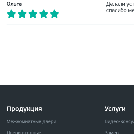
Ольга
Делали уст
спасибо ме
Продукция
Услуги
Межкомнатные двери
Видео-консу
Двери входные
Замер