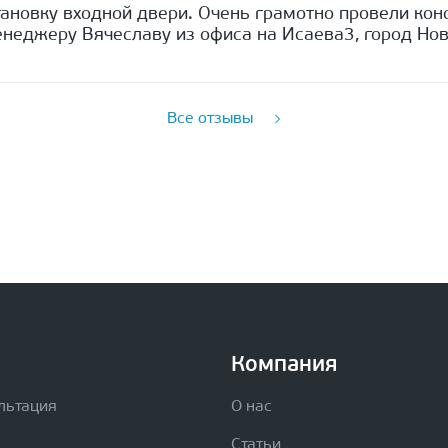
ановку входной двери. Очень грамотно провели кон
неджеру Вячеславу из офиса на Исаева3, город Нов
Все отзывы
Компания
льтация
О нас
Статьи