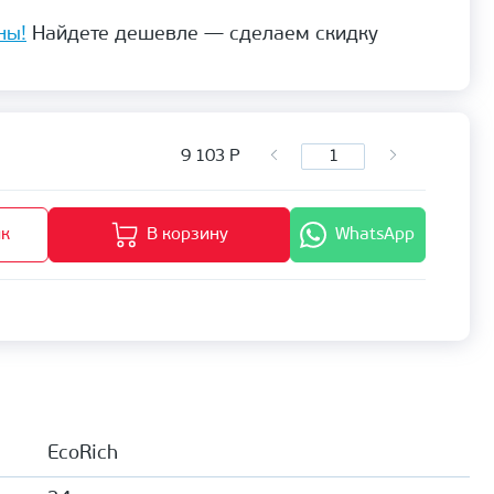
ны!
Найдете дешевле — сделаем скидку
9 103
Р
ик
В корзину
WhatsApp
EcoRich