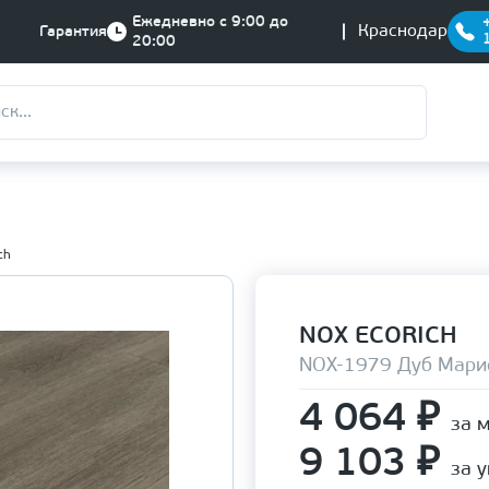
Ежедневно с 9:00 до
Краснодар
Гарантия
20:00
ch
NOX ECORICH
NOX-1979 Дуб Мари
4 064
₽
за 
9 103
₽
за 