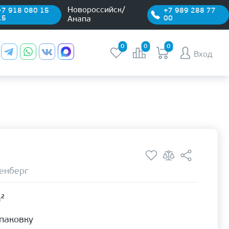
Новороссийск/
+7 918 080 15
+7 989 288 77
15
00
Анапа
0
0
0
Вход
енберг
м²
упаковку