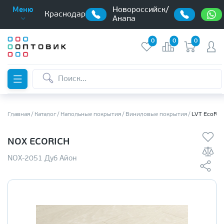
Новороссийск/
Меню
Краснодар
Анапа
0
0
0
Главная
Каталог
Напольные покрытия
Виниловые покрытия
LVT EcoRic
NOX ECORICH
NOX-2051 Дуб Айон