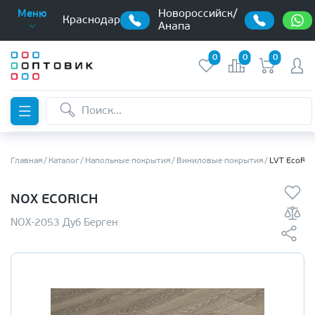
Новороссийск/
Меню
Краснодар
Анапа
0
0
0
Главная
Каталог
Напольные покрытия
Виниловые покрытия
LVT EcoRic
NOX ECORICH
NOX-2053 Дуб Берген