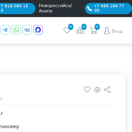
Новороссийск/
+7 918 080 15
+7 989 288 77
15
00
Анапа
0
0
0
Вход
о
м²
упаковку