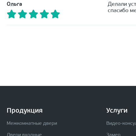
Ольга
Делали уст
спасибо ме
Продукция
Услуги
Межкомнатные двери
Видео-консу
Двери входные
Замер