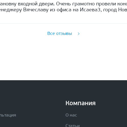
ановку входной двери. Очень грамотно провели кон
неджеру Вячеславу из офиса на Исаева3, город Нов
Все отзывы
Компания
льтация
О нас
Статьи