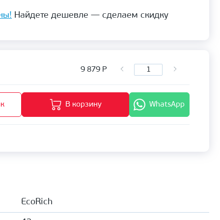
ны!
Найдете дешевле — сделаем скидку
9 879
Р
ик
В корзину
WhatsApp
EcoRich