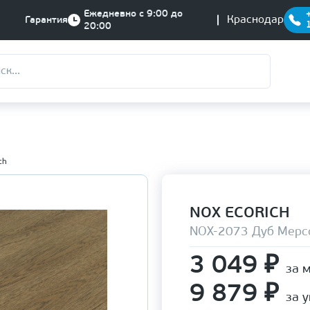
Ежедневно с 9:00 до
Краснодар
Гарантия
20:00
ch
NOX ECORICH
NOX-2073 Дуб Мерс
3 049
₽
за 
9 879
₽
за 