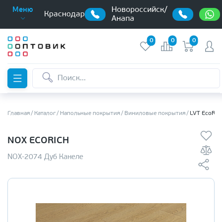
Новороссийск/
Меню
Краснодар
Анапа
0
0
0
Главная
Каталог
Напольные покрытия
Виниловые покрытия
LVT EcoRic
NOX ECORICH
NOX-2074 Дуб Канеле