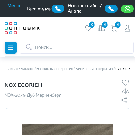
Новороссийск/
Меню
Краснодар
Анапа
0
0
0
Главная
Каталог
Напольные покрытия
Виниловые покрытия
LVT EcoRic
NOX ECORICH
NOX-2079 Дуб Мариенберг