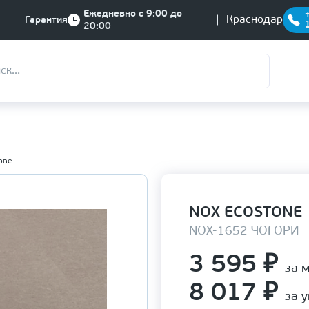
Ежедневно с 9:00 до
Краснодар
Гарантия
20:00
one
NOX ECOSTONE
NOX-1652 ЧОГОРИ
3 595
₽
за 
8 017
₽
за 