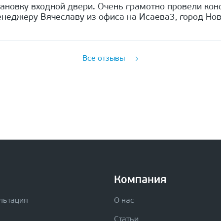
ановку входной двери. Очень грамотно провели кон
неджеру Вячеславу из офиса на Исаева3, город Нов
Все отзывы
Компания
льтация
О нас
Статьи