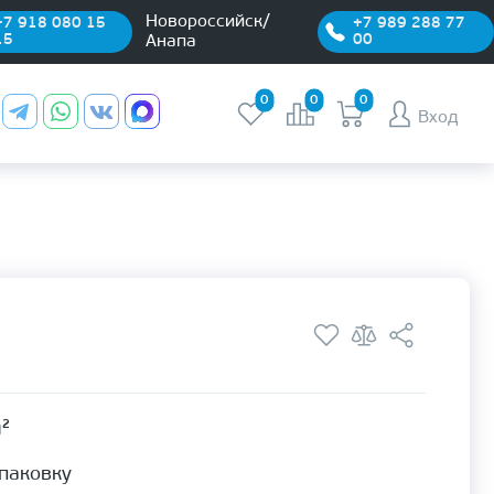
Новороссийск/
+7 918 080 15
+7 989 288 77
15
00
Анапа
0
0
0
Вход
м²
упаковку