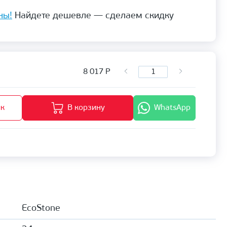
ны!
Найдете дешевле — сделаем скидку
8 017
Р
ик
В корзину
WhatsApp
EcoStone