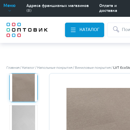
Меню
Адреса франшизных магазинов
Оплата и
(8)
доставка
КАТАЛОГ
Главная
Каталог
Напольные покрытия
Виниловые покрытия
LVT EcoSt