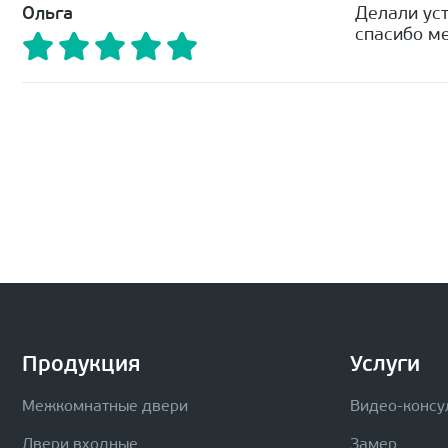
Ольга
Делали уст
спасибо ме
Продукция
Услуги
Межкомнатные двери
Видео-консу
Двери входные
Замер