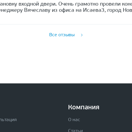
ановку входной двери. Очень грамотно провели кон
неджеру Вячеславу из офиса на Исаева3, город Нов
Все отзывы
Компания
льтация
О нас
Статьи