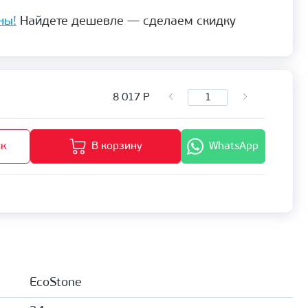
ны!
Найдете дешевле — сделаем скидку
8 017
Р
ик
В корзину
WhatsApp
EcoStone