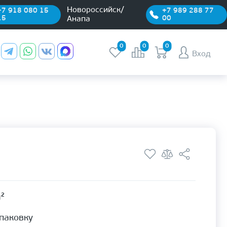
Новороссийск/
+7 918 080 15
+7 989 288 77
15
00
Анапа
0
0
0
Вход
м²
упаковку