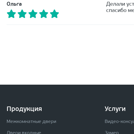
Ольга
Делали уст
спасибо ме
Продукция
Услуги
Межкомнатные двери
Видео-консу
Двери входные
Замер