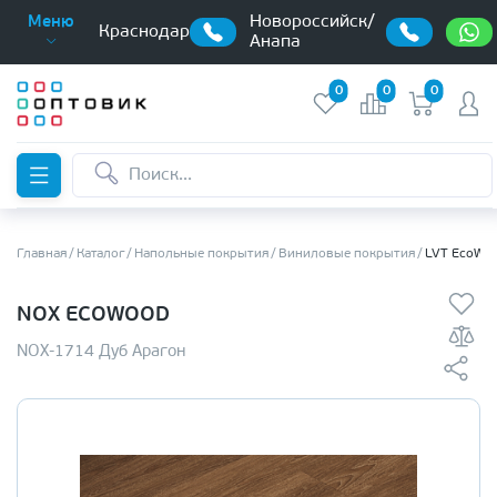
Новороссийск/
Меню
Краснодар
Анапа
0
0
0
Главная
Каталог
Напольные покрытия
Виниловые покрытия
LVT EcoWo
NOX ECOWOOD
NOX-1714 Дуб Арагон