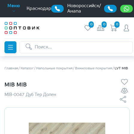
Новороссийск/
Меню
Краснодар
Анапа
0
0
0
Главная
Каталог
Напольные покрытия
Виниловые покрытия
LVT MIB
MIB MIB
MIB-0047 Дуб Тер Долен