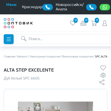
Новороссийск/
Меню
Краснодар
Анапа
0
0
0
Главная
Каталог
Напольные покрытия
Виниловые покрытия
SPC ALTA S
ALTA STEP EXCELENTE
Дуб белый SPC 6605