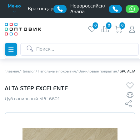
Новороссийск/
Меню
Краснодар
Анапа
0
0
0
Главная
Каталог
Напольные покрытия
Виниловые покрытия
SPC ALTA S
ALTA STEP EXCELENTE
Дуб ванильный SPC 6601