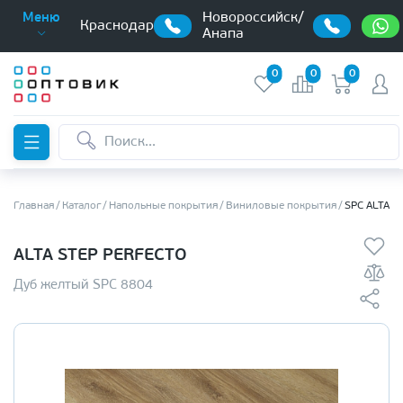
Новороссийск/
Меню
Краснодар
Анапа
0
0
0
Главная
Каталог
Напольные покрытия
Виниловые покрытия
SPC ALTA S
ALTA STEP PERFECTO
Дуб желтый SPC 8804