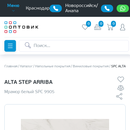
Новороссийск/
Меню
Краснодар
Анапа
0
0
0
Главная
Каталог
Напольные покрытия
Виниловые покрытия
SPC ALTA S
ALTA STEP ARRIBA
Мрамор белый SPC 9905