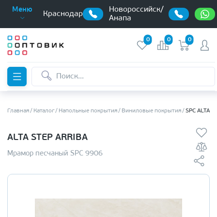
Новороссийск/
Меню
Краснодар
Анапа
0
0
0
Главная
Каталог
Напольные покрытия
Виниловые покрытия
SPC ALTA S
ALTA STEP ARRIBA
Мрамор песчаный SPC 9906