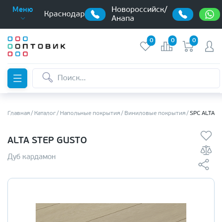
Новороссийск/
Меню
Краснодар
Анапа
0
0
0
Главная
Каталог
Напольные покрытия
Виниловые покрытия
SPC ALTA S
ALTA STEP GUSTO
Дуб кардамон