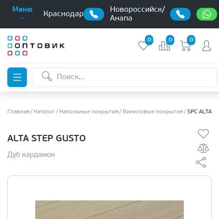
Новороссийск/
Меню
Краснодар
Анапа
0
0
0
Главная
Каталог
Напольные покрытия
Виниловые покрытия
SPC ALTA S
ALTA STEP GUSTO
Дуб кардамон