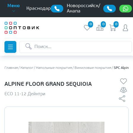
Новороссийск/
Меню
Краснодар
Анапа
0
0
0
Главная
Каталог
Напольные покрытия
Виниловые покрытия
SPC Alpine 
ALPINE FLOOR GRAND SEQUIOIA
ЕСО 11-12 Дейнтри