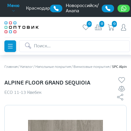
Новороссийск/
Меню
Краснодар
Анапа
0
0
0
Главная
Каталог
Напольные покрытия
Виниловые покрытия
SPC Alpine 
ALPINE FLOOR GRAND SEQUIOIA
ЕСО 11-13 Квебек