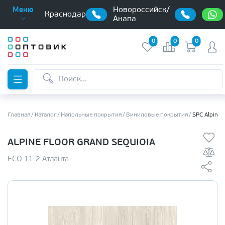
Новороссийск/
Меню
Краснодар
Анапа
0
0
0
Главная
Каталог
Напольные покрытия
Виниловые покрытия
SPC Alpine 
ALPINE FLOOR GRAND SEQUIOIA
ЕСО 11-2 Атланта