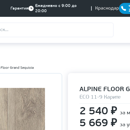
Ежедневно с 9:00 до
Краснодар
Гарантия
20:00
 Floor Grand Sequioia
ALPINE FLOOR 
ЕСО 11-9 Карите
2 540
₽
за 
5 669
₽
за 