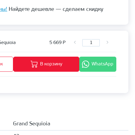
ны!
Найдете дешевле — сделаем скидку
5 669
Р
Sequioia
ик
В корзину
WhatsApp
Grand Sequioia