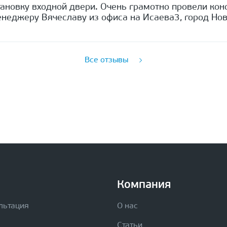
ановку входной двери. Очень грамотно провели кон
неджеру Вячеславу из офиса на Исаева3, город Нов
Все отзывы
Компания
льтация
О нас
Статьи