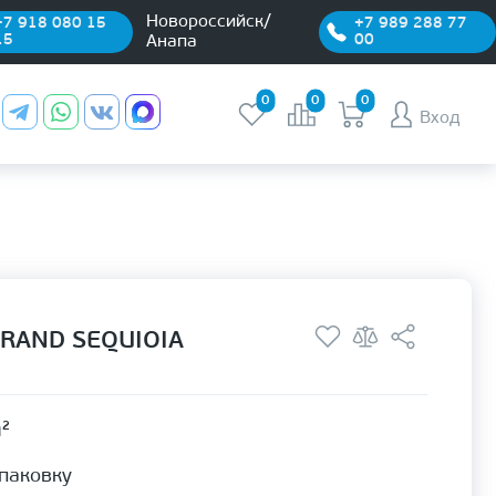
Новороссийск/
+7 918 080 15
+7 989 288 77
15
00
Анапа
0
0
0
Вход
GRAND SEQUIOIA
м²
упаковку