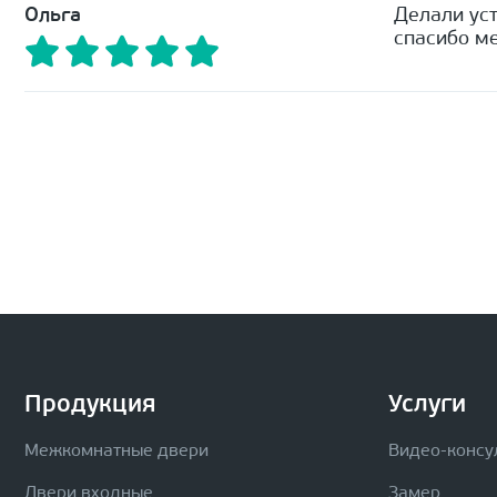
Ольга
Делали уст
спасибо ме
Продукция
Услуги
Межкомнатные двери
Видео-консу
Двери входные
Замер