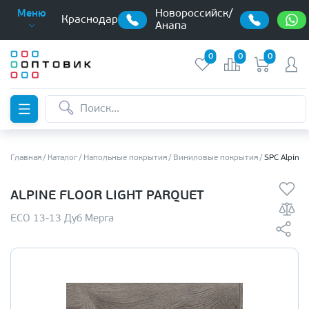
Новороссийск/
Меню
Краснодар
Анапа
0
0
0
Главная
Каталог
Напольные покрытия
Виниловые покрытия
SPC Alpine 
ALPINE FLOOR LIGHT PARQUET
ECO 13-13 Дуб Мерга