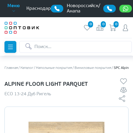
Новороссийск/
Меню
Краснодар
Анапа
0
0
0
Главная
Каталог
Напольные покрытия
Виниловые покрытия
SPC Alpine 
ALPINE FLOOR LIGHT PARQUET
ЕСО 13-24 Дуб Ригель