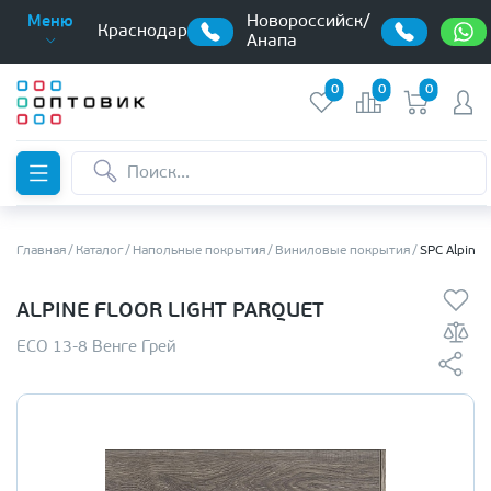
Новороссийск/
Меню
Краснодар
Анапа
0
0
0
Главная
Каталог
Напольные покрытия
Виниловые покрытия
SPC Alpine 
ALPINE FLOOR LIGHT PARQUET
ЕСО 13-8 Венге Грей