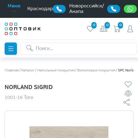
Новороссийск/
Меню
Краснодар
Анапа
0
0
0
Главная
Каталог
Напольные покрытия
Виниловые покрытия
SPC Norlan
NORLAND SIGRID
1001-16 Tora