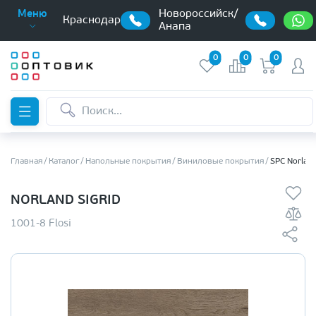
Новороссийск/
Меню
Краснодар
Анапа
0
0
0
Главная
Каталог
Напольные покрытия
Виниловые покрытия
SPC Norlan
NORLAND SIGRID
1001-8 Flosi