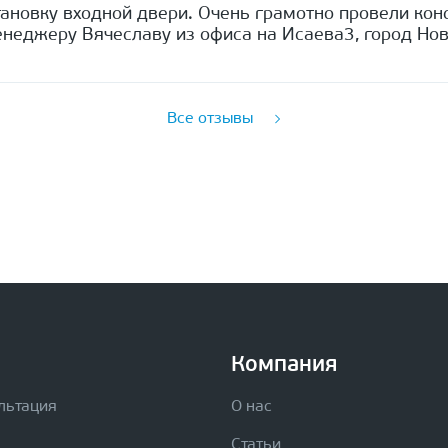
ановку входной двери. Очень грамотно провели кон
неджеру Вячеславу из офиса на Исаева3, город Нов
Все отзывы
Компания
льтация
О нас
Статьи