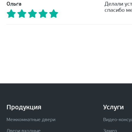
Ольга
Делали уст
спасибо ме
Продукция
Услуги
Межкомнатные двери
Видео-консу
Двери входные
Замер