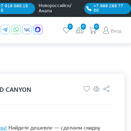
Новороссийск/
+7 918 080 15
+7 989 288 77
15
00
Анапа
0
0
0
Вход
D CANYON
ны!
Найдете дешевле — сделаем скидку