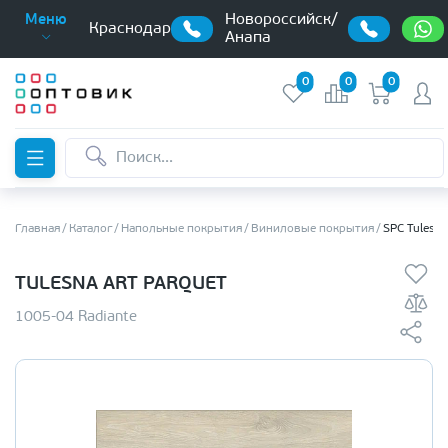
Новороссийск/
Меню
Краснодар
Анапа
0
0
0
Главная
Каталог
Напольные покрытия
Виниловые покрытия
SPC Tulesna
TULESNA ART PARQUET
1005-04 Radiante