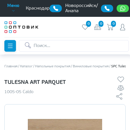
Новороссийск/
Меню
Краснодар
Анапа
0
0
0
Главная
Каталог
Напольные покрытия
Виниловые покрытия
SPC Tulesna
TULESNA ART PARQUET
1005-05 Caldo