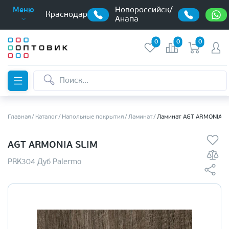
Новороссийск/
Меню
Краснодар
Анапа
0
0
0
Главная
Каталог
Напольные покрытия
Ламинат
Ламинат AGT ARMONIA S
AGT ARMONIA SLIM
PRK304 Дуб Palermo