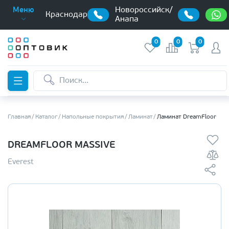
Новороссийск/
Меню
Краснодар
Анапа
0
0
0
Главная
Каталог
Напольные покрытия
Ламинат
Ламинат DreamFloor
DREAMFLOOR MASSIVE
Everest