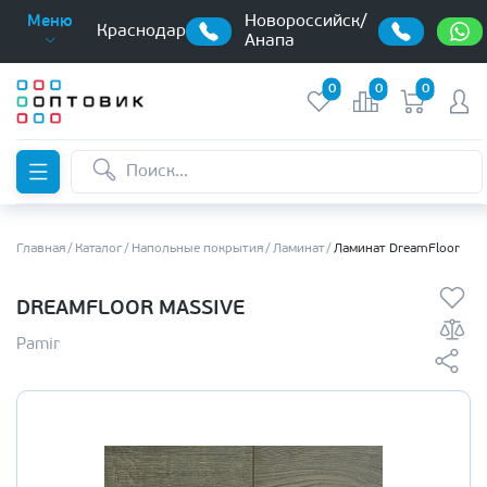
Новороссийск/
Меню
Краснодар
Анапа
0
0
0
Главная
Каталог
Напольные покрытия
Ламинат
Ламинат DreamFloor
DREAMFLOOR MASSIVE
Pamir