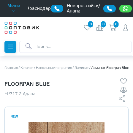
Новороссийск/
Меню
Краснодар
Анапа
0
0
0
Главная
Каталог
Напольные покрытия
Ламинат
Ламинат Floorpan Blue
FLOORPAN BLUE
FP717.2 Адана