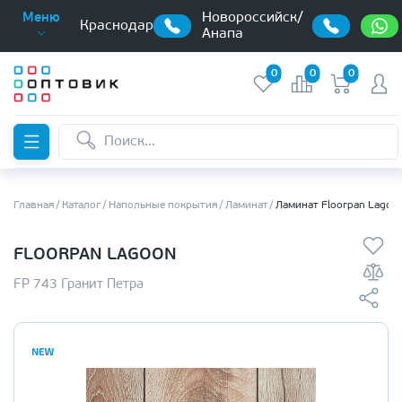
Новороссийск/
Меню
Краснодар
Анапа
0
0
0
Главная
Каталог
Напольные покрытия
Ламинат
Ламинат Floorpan Lagoo
FLOORPAN LAGOON
FP 743 Гранит Петра