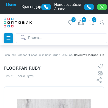
Новороссийск/
Меню
Краснодар
Анапа
0
0
0
Главная
Каталог
Напольные покрытия
Ламинат
Ламинат Floorpan Ruby
FLOORPAN RUBY
FP573 Сосна Эрте