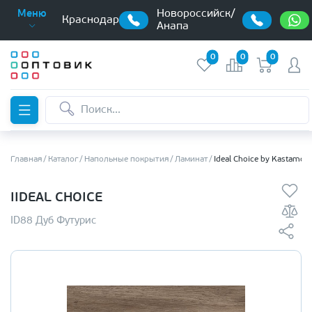
Новороссийск/
Меню
Краснодар
Анапа
0
0
0
Главная
Каталог
Напольные покрытия
Ламинат
Ideal Choice by Kastamon
IIDEAL CHOICE
ID88 Дуб Футурис