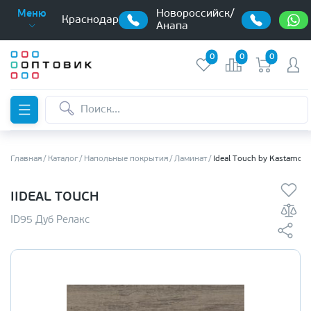
Новороссийск/
Меню
Краснодар
Анапа
0
0
0
Главная
Каталог
Напольные покрытия
Ламинат
Ideal Touch by Kastamon
IIDEAL TOUCH
ID95 Дуб Релакс