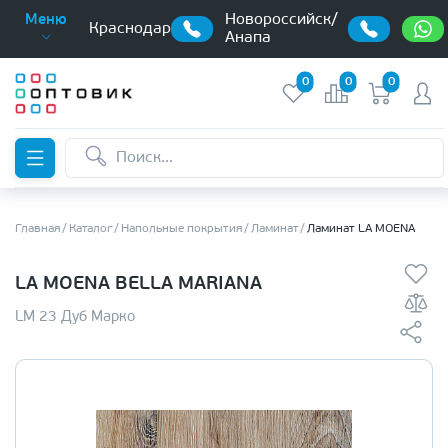
Новороссийск/
Меню
Краснодар
Анапа
0
0
0
Главная
Каталог
Напольные покрытия
Ламинат
Ламинат LA MOENA
LA MOENA BELLA MARIANA
LM 23 Дуб Марко