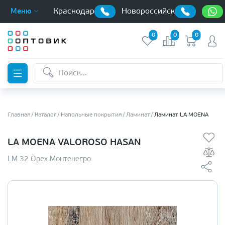
Краснодар
Новороссийск
Меню
0
0
0
Главная
Каталог
Напольные покрытия
Ламинат
Ламинат LA MOENA
LA MOENA VALOROSO HASAN
LM 32 Орех Монтенегро