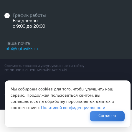
График работы
Ежедневно
с 9:00 до 20:00
Наша почта
info@optovikk.ru
Стоимость товаров и услуг, указанная на сайте,
НЕ ЯВЛЯЕТСЯ ПУБЛИЧНОЙ ОФЕРТОЙ
Правила эксплутации входных и межкомнатных дверей
Мы собираем cookies для того, чтобы улучшить наш
Политика обработки персональных данных
Согласие на обработку персональных данных
сервис. Продолжая пользоваться сайтом, вы
соглашаетесь на обработку персональных данных в
соответствии с
Политикой конфиденциальности
.
Согласен