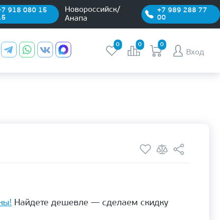
Новороссийск/
+7 918 080 15
+7 989 288 77
15
00
Анапа
0
0
0
Вход
ны!
Найдете дешевле — сделаем скидку