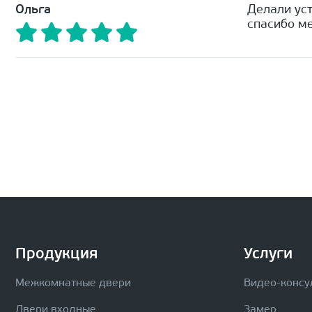
Ольга
Делали уст
спасибо ме
Продукция
Услуги
Межкомнатные двери
Видео-консу
Двери входные
Замер