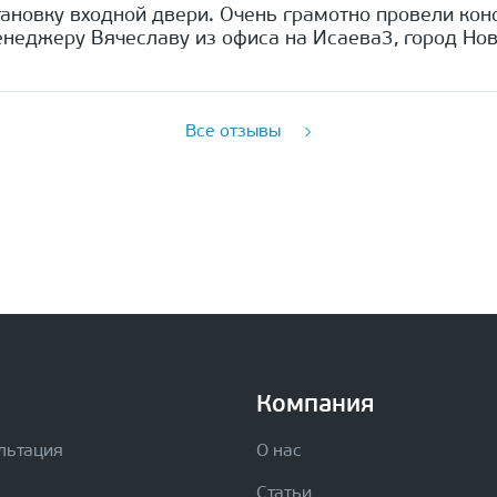
ановку входной двери. Очень грамотно провели кон
неджеру Вячеславу из офиса на Исаева3, город Нов
Все отзывы
Компания
льтация
О нас
Статьи