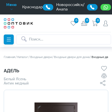
Новороссийск/
Меню
Краснодар
Анапа
0
0
0
Главная
Каталог
Входные двери
Входные двери для дома
Входные двер
АДЕЛЬ
Белый Ясень
Антик медный