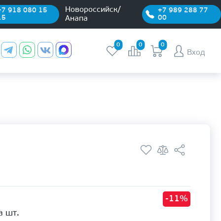
Новороссийск/
+7 918 080 15
+7 989 288 77
15
00
Анапа
0
0
0
Вход
-11%
а шт.