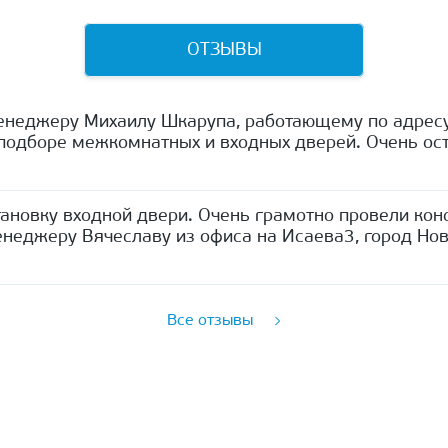
ОТЗЫВЫ
енеджеру Михаилу Шкарупа, работающему по адресу
одборе межкомнатных и входных дверей. Очень ост
ановку входной двери. Очень грамотно провели кон
неджеру Вячеславу из офиса на Исаева3, город Нов
Все отзывы