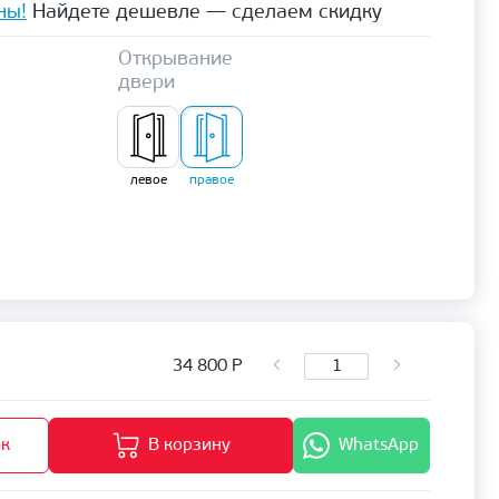
ны!
Найдете дешевле — сделаем скидку
Открывание
двери
левое
правое
34 800
Р
ик
В корзину
WhatsApp