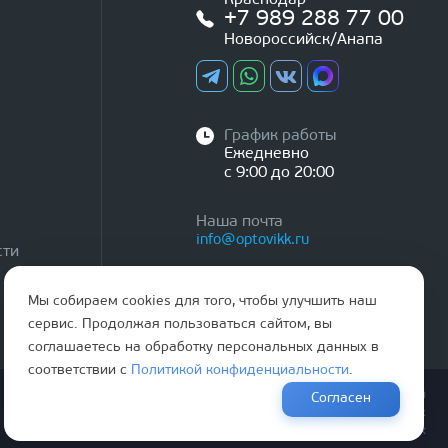
Краснодар
+7 989 288 77 00
Новороссийск/Анапа
График работы
Ежедневно
с 9:00 до 20:00
Наша почта
info@optovikk.ru
сти
Мы собираем cookies для того, чтобы улучшить наш
сервис. Продолжая пользоваться сайтом, вы
соглашаетесь на обработку персональных данных в
соответствии с
Политикой конфиденциальности
.
Правила эксплутации входных и межкомнатных дверей
Согласен
Политика обработки персональных данных
Согласие на обработку персональных данных