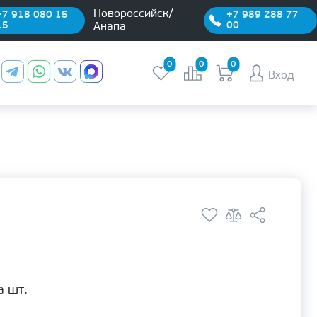
Новороссийск/
+7 918 080 15
+7 989 288 77
15
00
Анапа
0
0
0
Вход
а шт.