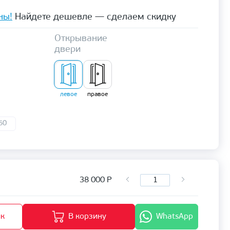
ны!
Найдете дешевле — сделаем скидку
Открывание
двери
левое
правое
50
38 000
Р
ик
В корзину
WhatsApp