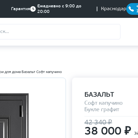
Ежедневно с 9:00 до
Краснодар
Гарантия
20:00
ри для дома Базальт Софт капучино
БАЗАЛЬТ
Софт капучино
Букле графит
42 340 ₽
38 000
₽
з