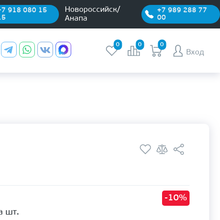
Новороссийск/
+7 918 080 15
+7 989 288 77
15
00
Анапа
0
0
0
Вход
-10%
а шт.