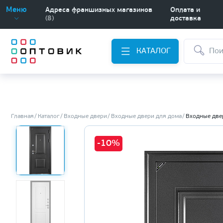
Меню
Адреса франшизных магазинов
Оплата и
(8)
доставка
КАТАЛОГ
Главная
Каталог
Входные двери
Входные двери для дома
Входные две
-10%