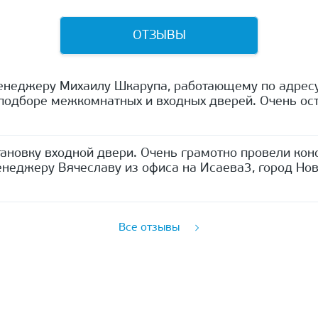
ОТЗЫВЫ
енеджеру Михаилу Шкарупа, работающему по адресу
одборе межкомнатных и входных дверей. Очень ост
ановку входной двери. Очень грамотно провели кон
неджеру Вячеславу из офиса на Исаева3, город Нов
Все отзывы