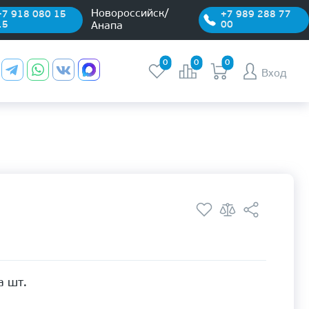
Новороссийск/
+7 918 080 15
+7 989 288 77
15
00
Анапа
0
0
0
Вход
а шт.