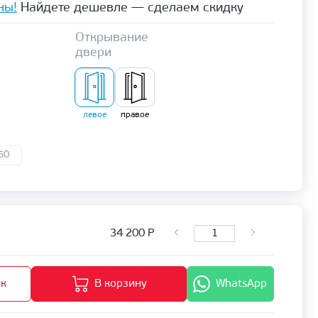
ны!
Найдете дешевле — сделаем скидку
Открывание
двери
левое
правое
50
34 200
Р
ик
В корзину
WhatsApp