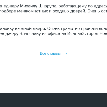
енеджеру Михаилу Шкарупа, работающему по адресу
одборе межкомнатных и входных дверей. Очень ост
ановку входной двери. Очень грамотно провели кон
неджеру Вячеславу из офиса на Исаева3, город Нов
Все отзывы