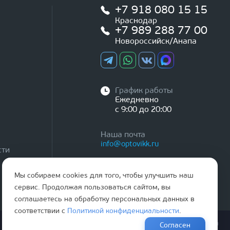
+7 918 080 15 15
Краснодар
+7 989 288 77 00
Новороссийск/Анапа
График работы
Ежедневно
с 9:00 до 20:00
Наша почта
info@optovikk.ru
сти
Мы собираем cookies для того, чтобы улучшить наш
сервис. Продолжая пользоваться сайтом, вы
соглашаетесь на обработку персональных данных в
соответствии с
Политикой конфиденциальности
.
Правила эксплутации входных и межкомнатных дверей
Согласен