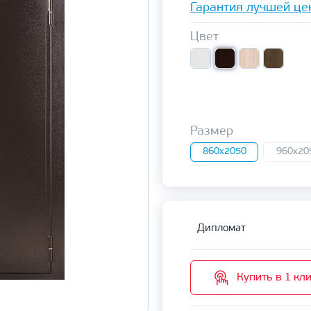
Гарантия лучшей це
Цвет
Размер
860x2050
960x20
Дипломат
Купить в 1 кл