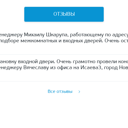
ОТЗЫВЫ
енеджеру Михаилу Шкарупа, работающему по адресу
одборе межкомнатных и входных дверей. Очень ост
ановку входной двери. Очень грамотно провели кон
неджеру Вячеславу из офиса на Исаева3, город Нов
Все отзывы