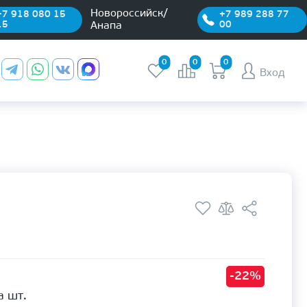
Новороссийск/
+7 918 080 15
+7 989 288 77
15
00
Анапа
0
0
0
Вход
-22%
а шт.