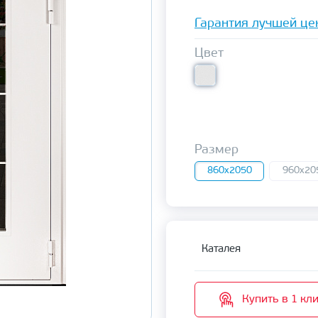
Гарантия лучшей це
Цвет
Размер
860x2050
960x20
Каталея
Купить в 1 кл