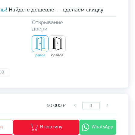
ны!
Найдете дешевле — сделаем скидку
Открывание
двери
левое
правое
50
50 000
Р
ик
В корзину
WhatsApp