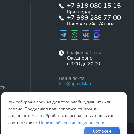
+7 918 080 15 15
Краснодар
+7 989 288 77 00
Новороссийск/Анапа
График работы
Ежедневно
с 9:00 до 20:00
Наша почта
info@optovikk.ru
сти
Мы собираем cookies для того, чтобы улучшить наш
сервис. Продолжая пользоваться сайтом, вы
соглашаетесь на обработку персональных данных в
соответствии с
Политикой конфиденциальности
.
Правила эксплутации входных и межкомнатных дверей
Согласен