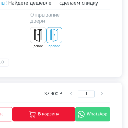
ны!
Найдете дешевле — сделаем скидку
Открывание
двери
левое
правое
50
37 400
Р
ик
В корзину
WhatsApp