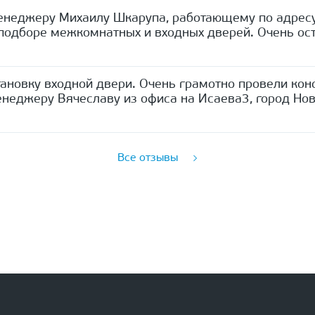
енеджеру Михаилу Шкарупа, работающему по адресу
одборе межкомнатных и входных дверей. Очень ост
ановку входной двери. Очень грамотно провели кон
неджеру Вячеславу из офиса на Исаева3, город Нов
Все отзывы