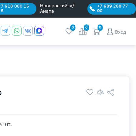
Новороссийск/
+7 918 080 15
+7 989 288 77
15
00
Анапа
0
0
0
Вход
О
а шт.