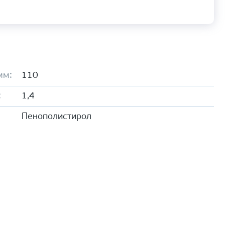
мм:
110
:
1,4
Пенополистирол