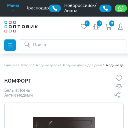
Новороссийск/
Меню
Краснодар
Анапа
0
0
0
Главная
Каталог
Входные двери
Входные двери для дома
Входные двер
КОМФОРТ
Белый Ясень
Антик медный