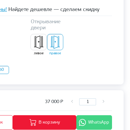
ны!
Найдете дешевле — сделаем скидку
Открывание
двери
левое
правое
50
37 000
Р
ик
В корзину
WhatsApp