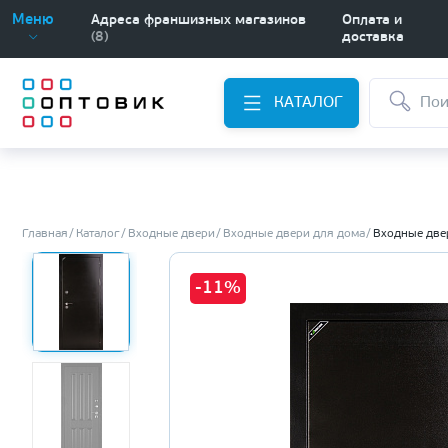
Меню
Адреса франшизных магазинов
Оплата и
(8)
доставка
КАТАЛОГ
Главная
Каталог
Входные двери
Входные двери для дома
Входные две
-11%