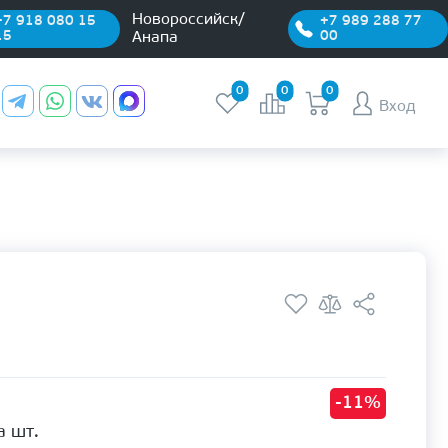
Новороссийск/
+7 918 080 15
+7 989 288 77
15
00
Анапа
0
0
0
Вход
-11%
а шт.