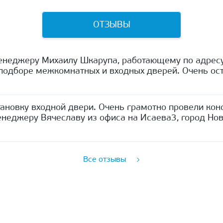
ОТЗЫВЫ
енеджеру Михаилу Шкарупа, работающему по адресу
одборе межкомнатных и входных дверей. Очень ост
ановку входной двери. Очень грамотно провели кон
неджеру Вячеславу из офиса на Исаева3, город Нов
Все отзывы